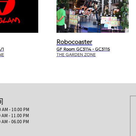
Robocoaster
/1
GF Room GC3114 - GC3115
NE
THE GARDEN ZONE
间
M - 10.00 PM
M - 11.00 PM
 - 06.00 PM