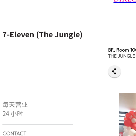
7-Eleven (The Jungle)
BF., Room 1
THE JUNGLE
每天营业
24 小时
CONTACT