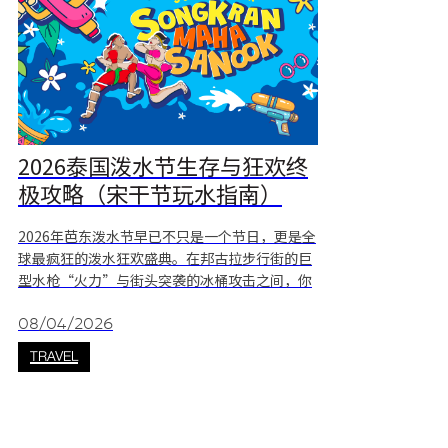
2026泰国泼水节生存与狂欢终
极攻略（宋干节玩水指南）
2026年芭东泼水节早已不只是一个节日，更是全
球最疯狂的泼水狂欢盛典。在邦古拉步行街的巨
型水枪“火力”与街头突袭的冰桶攻击之间，你
的电子设备与体力都将面临巨大挑战。 如果你计
划在今年4月加入普吉岛泼水节狂欢，这份“生
08/04/2026
存战术指南”将帮助你在关键时刻保持干爽，同
TRAVEL
时尽情投入这场湿身派对。 了解2026普吉岛泼
水节时间线与节庆安排 泼水大战虽然最吸睛，但
泼水节本质上是源自泰国传统历法的重要新年庆
典，核心日期为4月13日至15日。普吉岛部分活