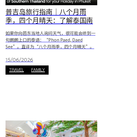
普吉岛旅行指南｜八个月雨
季，四个月晴天：了解泰国南
部气候
如果你向芭东当地人询问天气，很可能会听到一
句朗朗上口的泰语：“Phon Paed, Daed
See”。直译为“八个月雨季，四个月晴天”。
这不仅仅是一句当地俗语，更是安达曼海沿岸气
候特征的真实写照。 对于计划前往普吉岛旅行的
15/06/2026
游客来说，了解这一“8:4气候规律”，是轻松出
TRAVEL
FAMILY
游的关键。即使天气预报连续十天显示下雨图
标，也不代表整天都会阴雨绵绵。事实上，泰国
南部的天气变化远比想象中丰富。下面就带你了
解普吉岛一年中的两种不同风貌。 季节循环：
八个月雨季 VS