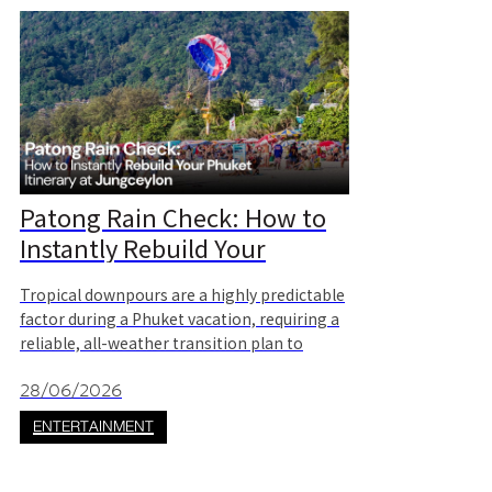
Patong Rain Check: How to
Instantly Rebuild Your
Phuket Itinerary at
Tropical downpours are a highly predictable
Jungceylon
factor during a Phuket vacation, requiring a
reliable, all-weather transition plan to
prevent holiday disruption. This document
serves as a technical itinerary blueprint
28/06/2026
designed to seamles
ENTERTAINMENT