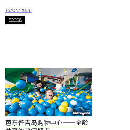
水。别再只喝普通汽水了，这份【普吉岛必喝泰
式饮品清单】才是消暑首选！ 经典饮品：清凉与
16/04/2026
传统的完美结合 泰式奶茶 泰国饮品中的常胜冠
FOODS
军，鲜艳的橙色茶汤加入炼乳调制，搭配冰块饮
用，口感香甜顺滑。 * 适合：下午提神补充能量
* 小贴士：搭配泰南辣菜，奶香可以有效中和辣
味。 江西冷购买点：可前往WaWaCha或Cafe
芭东普吉岛购物中心——全龄