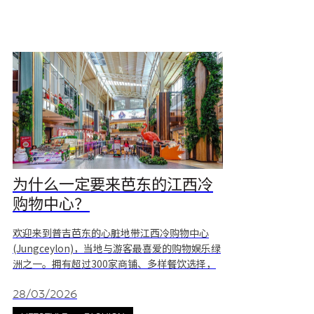
动通常会从4月1
为什么一定要来芭东的江西冷
购物中心？
欢迎来到普吉芭东的心脏地带江西冷购物中心
(Jungceylon)，当地与游客最喜爱的购物娱乐绿
洲之一。拥有超过300家商铺、多样餐饮选择，
以及电影院、电玩中心、泰式按摩、水疗、纪念
品店等设施，适合各种人群。绿意盎然的环境和
28/03/2026
舒适氛围，使这里成为休憩、购物、用餐或放松