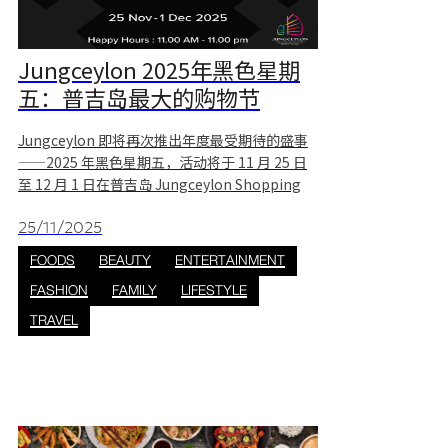
Jungceylon 2025年黑色星期
五：普吉岛最大的购物节
Jungceylon 即将再次推出年度最受期待的盛事
——2025 年黑色星期五，活动将于 11 月 25 日
至 12 月 1 日在普吉岛 Jungceylon Shopping
Center 举行。届时，超过 200 家店铺将推出高
达 90% 的折扣，涵盖时尚、美妆、纪念品、IT
25/11/2025
和生活方式等众多知名品牌。本次活动以“折
FOODS
BEAUTY
ENTERTAINMENT
扣、乐趣、惊喜不断”为主题，旨在营造充满活
FASHION
FAMILY
LIFESTYLE
力、优惠多多、奖励丰厚、娱乐活动丰富的购物
氛围。 大品牌，大优惠 在购物中心内，您可以以
TRAVEL
超值