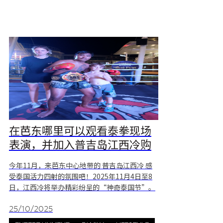
在芭东哪里可以观看泰拳现场
表演，并加入普吉岛江西冷购
物中心举办的精彩泰式节？
今年11月，来芭东中心地带的 普吉岛江西冷 感
受泰国活力四射的氛围吧！2025年11月4日至8
日，江西冷将举办精彩纷呈的“神奇泰国节”。
届时，您可以欣赏激动人心的泰拳表演，参与趣
味十足的互动工作坊，近距离体验泰国的文化、
25/10/2025
艺术和传统。 在普吉岛江西冷购物中心观看泰拳