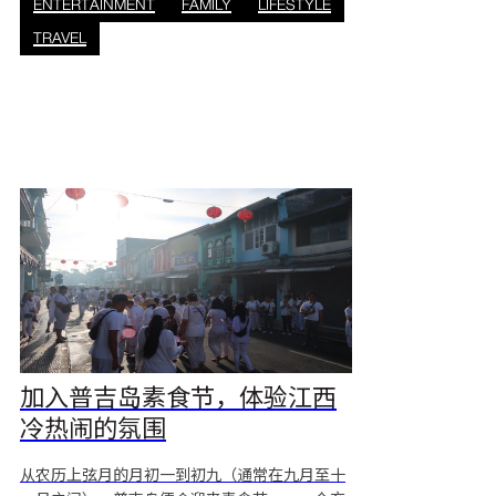
ENTERTAINMENT
FAMILY
LIFESTYLE
现场表演 走进泰拳的精彩世界，体验泰国著名的
TRAVEL
国技——泰拳的魅力。来普吉岛江西冷购物中心
观看泰拳现场表演，感受震撼人心的表演和纯正
的泰国文化。 活动详情： * 日期：2025年11月4
日至8
加入普吉岛素食节，体验江西
冷热闹的氛围
从农历上弦月的月初一到初九（通常在九月至十