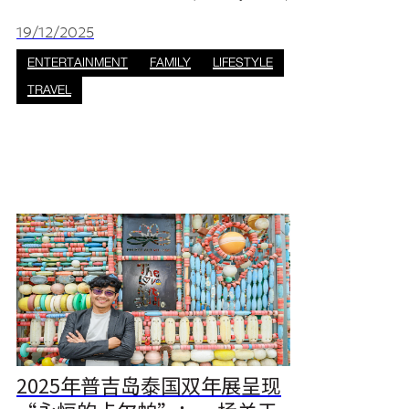
将化身为一个充满魔法和神秘的世界，举办“哈
利·波特的秘密” (Secrets of Hairy Potter) 活
19/12/2025
动。这场免费的家庭友好型庆祝活动将为所有年
ENTERTAINMENT
FAMILY
LIFESTYLE
龄段的游客带来精彩纷呈的惊悚表演、趣味活动
TRAVEL
和缤纷多彩的装饰。 认识怪物：哈利·波特和
他的怪异朋友们 精彩内容：与哈利·波
2025年普吉岛泰国双年展呈现