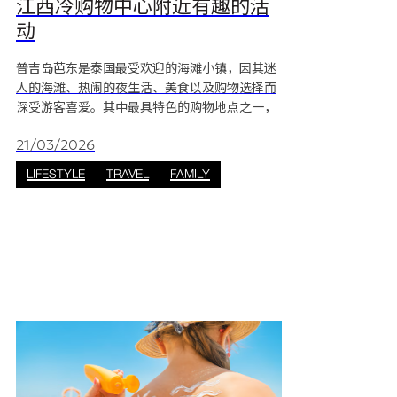
江西冷购物中心附近有趣的活
动
普吉岛芭东是泰国最受欢迎的海滩小镇，因其迷
人的海滩、热闹的夜生活、美食以及购物选择而
深受游客喜爱。其中最具特色的购物地点之一，
就是融合了热带风情与放松氛围的综合型商场，
像是江西冷购物中心。 在像芭东这样充满活力的
21/03/2026
海滩城市安排行程，常常令人感到选择困难。为
LIFESTYLE
TRAVEL
FAMILY
了让你不错过任何精彩，我们特别整理出10 个在
造访芭东江西冷购物中心前后不可错过的体验，
让你的芭东假期更加充实难忘！ 芭东的精彩活
动推荐 邦古拉路或孟加拉路：芭东的考山路