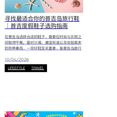
寻找最适合你的普吉岛旅行鞋
｜普吉度假鞋子选购指南
在普吉岛选择合适的鞋子，需要在时尚与实用之
间取得平衡。面对沙滩、潮湿街道以及突如其来
的热带暴雨，一双好鞋至关重要，是普吉岛旅行
必备单品。 在江西冷选购普吉岛旅行鞋将变得轻
松高效，这里汇集多种鞋款，一站式满足需求，
10/04/2026
让你的旅行更加舒适。从专业徒步鞋到轻便防雨
LIFESTYLE
TRAVEL
凉鞋，这份普吉岛鞋子选购指南帮你轻松找到最
合适的款式。 普吉岛旅行鞋选购要点｜买鞋必看
指南 在江西冷选购鞋子之前，请牢记以下热带环
境关键因素，确保双脚在普吉岛旅行中始终舒
适： * 透气性：普吉岛湿度高