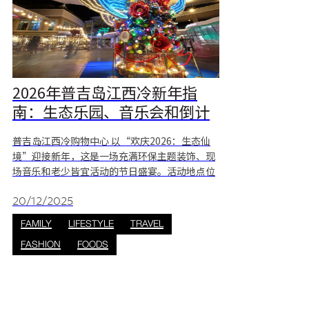
2026年普吉岛江西冷新年指
南：生态乐园、音乐会和倒计
时活动
普吉岛江西冷购物中心 以“欢庆2026：生态仙
境”迎接新年，这是一场充满环保主题装饰、现
场音乐和老少皆宜活动的节日盛宴。活动地点位
于芭东中心地带，将节日欢乐、家庭乐趣和激动
人心的跨年倒计时完美融合。庆祝活动将延续至
20/12/2025
2026年，以轻松愉悦的方式，用创意十足且环保
FAMILY
LIFESTYLE
TRAVEL
的方式迎接新年。 为什么要在普吉岛江西冷庆祝
FASHION
FOODS
2026年新年？ 位置便利 * 位于芭东市中心 * 靠近
海滩、酒店和夜生活区 * 步行或短途乘车即可轻
松到达。 免费且适合家庭参与的活动 *