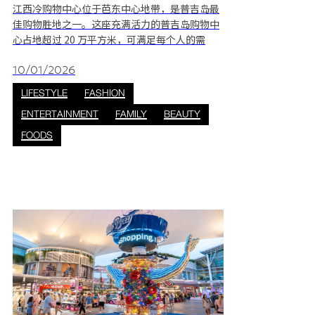
江西冷购物中心位于芭东中心地带，是普吉岛最
佳购物胜地之一。这座充满活力的普吉岛购物中
心占地超过 20 万平方米，可满足每个人的需
求。这里汇聚了 200 多家本地和国际品牌，是购
物疗愈的绝佳去处。 除了购物，您还可以享受从
10/01/2026
快餐到正餐的各种餐饮选择，以及丰富的娱乐活
LIFESTYLE
FASHION
动。家庭游客一定会喜欢各种各样活动，例如在
ENTERTAINMENT
FAMILY
BEAUTY
SF Cinema 影院观看最新电影，让孩子们在
Kidzooona 和 Froggys Fun Park 玩耍，或在
FOODS
Power Drive Elit