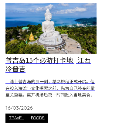
普吉岛15个必游打卡地 | 江西
冷普吉
踏上普吉岛的那一刻，精彩旅程正式开启。但
在投入海滩与文化探索之前，先为自己补充能量
至关重要。离开机场后第一时间融入当地美食，
是从“旅行模式”切换到“度假模式”的最佳方
式。一顿精彩的第一餐，将唤醒你的感官，也为
16/03/2026
整趟旅程定下完美基调。 1. 超级点心（SUPER
TRAVEL
FOODS
DIM SUM） 距离机场仅约3公里，Super Dim
Sum 是落地后的理想“补给站”，也是开启味觉
之旅的第一站。菜单集中呈现融合福建风味的经