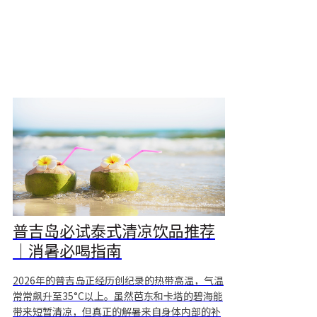
高品质布料、养生产品和特色美食闻名。 1. 泰国
丝绸与布艺产品 泰国丝绸以独特光泽和鲜艳花纹
闻名，非常适合作为送给喜爱时尚与家居装饰人
士的礼物。 *
普吉岛必试泰式清凉饮品推荐
｜消暑必喝指南
2026年的普吉岛正经历创纪录的热带高温，气温
常常飙升至35°C以上。虽然芭东和卡塔的碧海能
带来短暂清凉，但真正的解暑来自身体内部的补