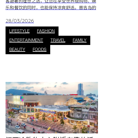
客避暑的理想之选，让您在享受世界级购物、娱
乐和餐饮的同时，也能保持凉爽舒适。普吉岛的
热带气候炎热难耐，因此找到既能带来乐趣又能
提供舒适体验的场所至关重要。江西冷完美融合
28/03/2026
了活力与放松，确保您在室内的每一刻都能感受
LIFESTYLE
FASHION
到如同置身阳光下的精彩体验。 江西冷拥有超过
ENTERTAINMENT
TRAVEL
FAMILY
300家商店、娱乐区、水疗中心和各式餐厅，总
有一款适合您。购物中心精心设计，配备空调室
BEAUTY
FOODS
内空间、郁郁葱葱的绿地，甚至还有美丽的喷泉
表演，让您在炎炎夏日也