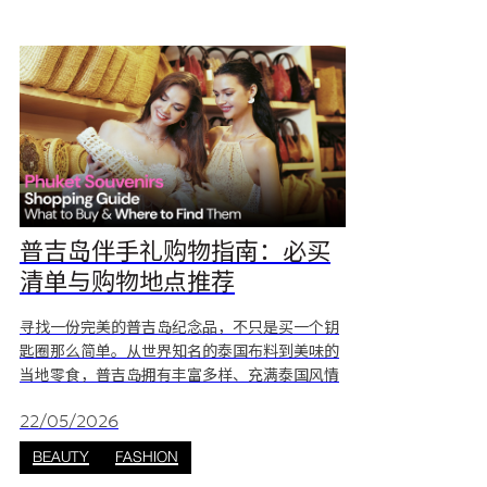
普吉岛伴手礼购物指南：必买
清单与购物地点推荐
寻找一份完美的普吉岛纪念品，不只是买一个钥
匙圈那么简单。从世界知名的泰国布料到美味的
当地零食，普吉岛拥有丰富多样、充满泰国风情
的礼品选择。本指南将为你推荐“必买伴手礼”
以及最值得前往的购物地点。 买什么？普吉岛
22/05/2026
伴手礼必买清单 选购伴手礼时，建议选择具有泰
BEAUTY
FASHION
国特色或安达曼地区风情的商品。普吉岛尤其以