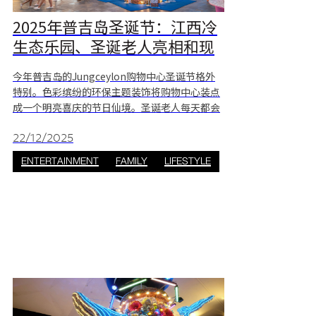
2025年普吉岛圣诞节：江西冷
生态乐园、圣诞老人亮相和现
场音乐
今年普吉岛的Jungceylon购物中心圣诞节格外
特别。色彩缤纷的环保主题装饰将购物中心装点
成一个明亮喜庆的节日仙境。圣诞老人每天都会
现身，为顾客带来欢乐，现场音乐也为节日增添
了浓厚的氛围。这里是情侣、家庭和各个年龄段
22/12/2025
游客轻松愉悦地享受热带风情圣诞的理想之地。
ENTERTAINMENT
FAMILY
LIFESTYLE
江西冷生态乐园 位于Jungceylon的Eco
Wonderland的一大亮点是Jungceylon与
Wishulada合作打造的色彩缤纷的鲸鱼装置。这
头鲸鱼由回收材料制成，象征着对海洋和环境的
关