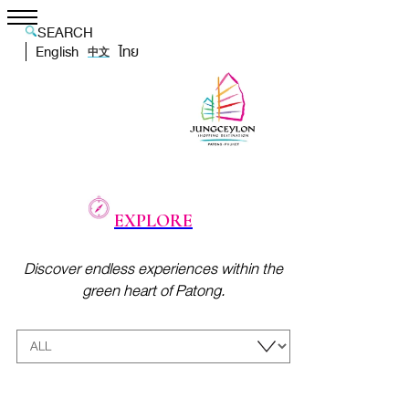
SEARCH
English
ไทย
中文
EXPLORE
Discover endless experiences within the
green heart of Patong.