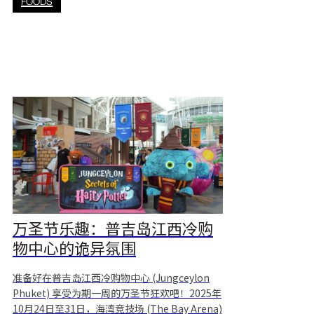
FOODS
态仙境”（Let’s Celebrate 2026: Eco
Wonderland）由Wishulada倾力打造，以缤纷
的装饰和环保设计，为节日季增添了一抹清新愉
悦的色
万圣节乐趣：普吉岛江西冷购
物中心的诡异氛围
准备好在普吉岛江西冷购物中心 (Jungceylon
Phuket) 享受为期一周的万圣节狂欢吧！2025年
10月24日至31日，海湾竞技场 (The Bay Arena)