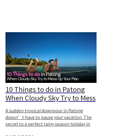
10 Things to do in Patong
When Cloudy Sky Try to Mess
Up Your Plan | Jungceylon
A sudden tropical downpour in Patong
Phuket
doesn’t have to pause your vacation. The
secret to a perfect rainy season holiday in
Phuket is mastering the shift between raw