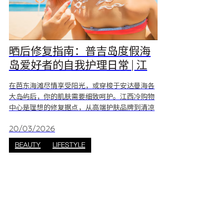
晒后修复指南：普吉岛度假海
岛爱好者的自我护理日常 | 江
西冷购物中心
在芭东海滩尽情享受阳光，或穿梭于安达曼海各
大岛屿后，你的肌肤需要细致呵护。江西冷购物
中心是理想的修复据点，从高端护肤品牌到清凉
舒缓的水疗护理一应俱全，助你维持度假好气
色。 为什么在普吉度假后肌肤需要修复 1. 温和清
20/03/2026
洁 从清除盐分、氯以及汗水开始你的修复步骤。
BEAUTY
LIFESTYLE
避免使用刺激性去角质产品，以免加重晒后敏
感。 * 温和洁面：可前往 EVEANDBOY 选购温和
型洁面产品，如温和泡沫洁面乳。 * 清凉沐浴
露：前往 Boots 选购含芦荟成分的沐浴露，在清