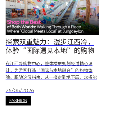
探索双重魅力：漫步江西冷，
体验“国际遇见本地”的购物
之旅
在江西冷购物中心，整体楼层规划经过精心设
计，为游客打造“国际与本地融合”的购物体
验。跟随这份指南，从一楼走到地下层，您将能
够在一次轻松流畅的购物旅程中，感受国际时尚
与泰国传统文化的完美结合。 G层：国际品牌购
26/05/2026
物体验 江西冷的一楼（G层）横跨 The
FASHION
Botanica 与 The Jungle 两大区域，是整个购物
中心的国际时尚核心。这里汇聚众多世界知名品
牌，在舒适高级的空调环境中，带来最前沿的全
球潮流购物体验。 * The Botanica 区: 漫步