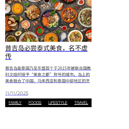
普吉岛必尝泰式美食，名不虚
传
普吉岛是泰国乃至东盟首个于2015年被联合国教
科文组织授予“美食之都”称号的城市。岛上的
美食融合了中国、马来西亚和泰国中部地区的烹
饪风格，创造出既独特又充满文化底蕴的风味。
丰富的海鲜资源让每一餐都与大海紧密相连。对
11/11/2025
于游客而言，Jungceylon 是品尝当地美食的理
FAMILY
FOODS
LIFESTYLE
TRAVEL
想起点——这里遍布美食街和餐厅，将传统佳肴
与现代普吉岛特色菜汇聚一堂，热闹非凡。 普吉
岛特色菜 1. 封肉 (红烧五花肉) Image 普吉岛最
受欢迎的菜肴之一——封肉 (红烧五花肉)充