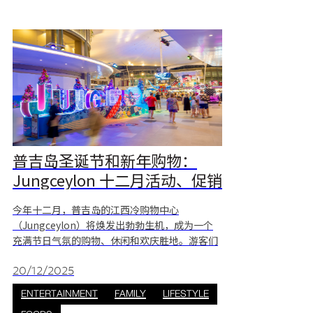
普吉岛圣诞节和新年购物：
Jungceylon 十二月活动、促销
和礼品指南
今年十二月，普吉岛的江西冷购物中心
（Jungceylon）将焕发出勃勃生机，成为一个
充满节日气氛的购物、休闲和欢庆胜地。游客们
可以尽情享受圣诞购物、季节性促销以及为家人
朋友挑选精美礼品的乐趣。购物中心还为各个年
20/12/2025
龄段的游客准备了精彩纷呈的活动，并举办热闹
ENTERTAINMENT
FAMILY
LIFESTYLE
的新年倒计时活动。今年的主题“欢庆2026：生