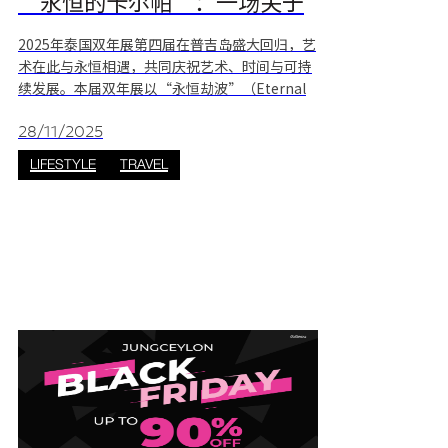
“永恒的卡尔帕”：一场关于
艺术、时间与可持续性的盛宴
2025年泰国双年展第四届在普吉岛盛大回归，艺
术在此与永恒相遇，共同庆祝艺术、时间与可持
续发展。本届双年展以“永恒劫波”（Eternal
Kalpa）为主题，探索受佛教哲学启发的创造、
毁灭与重生的无尽循环。来自泰国及世界各地的
28/11/2025
艺术家们将通过大型装置和沉浸式展览，邀请参
LIFESTYLE
TRAVEL
观者反思我们与自然的联系、时间的流逝以及我
们为子孙后代保护地球的共同责任。 主题：永恒
劫波——创造与更新的循环 2025年普吉岛泰国
双年展以“永恒的劫波”（Eternal Kalpa）为
主题，