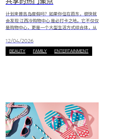
共享的热门聚点
计划来普吉岛度假吗？如果你住在芭东，很快就
会发现 江西冷购物中心 是必打卡之地。它不仅仅
是购物中心，更是一个大型生活方式综合体，从
小朋友到长辈，每位家庭成员都能在这里找到属
于自己的快乐。 这也是为什么这座普吉购物中心
12/04/2026
深受各个年龄层喜爱的原因。 儿童专区：尽情释
BEAUTY
FAMILY
ENTERTAINMENT
放活力的室内乐园 当孩子们精力充沛时，江西冷
购物中心 提供超大室内游乐空间，让他们尽情玩
乐数小时，乐此不疲。 * Froggy’s Fun Park 与
Kidzooona：位于 Bota