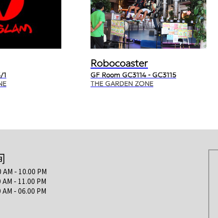
Robocoaster
/1
GF Room GC3114 - GC3115
NE
THE GARDEN ZONE
间
M - 10.00 PM
M - 11.00 PM
 - 06.00 PM