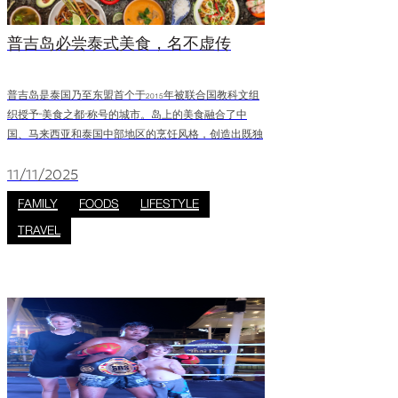
普吉岛必尝泰式美食，名不虚传
普吉岛是泰国乃至东盟首个于2015年被联合国教科文组
织授予“美食之都”称号的城市。岛上的美食融合了中
国、马来西亚和泰国中部地区的烹饪风格，创造出既独
特又充满文化底蕴的风味。丰富的海鲜资源让每一餐都
与大海紧密相连。对于游客而言，Jungceylon 是品尝当地
11/11/2025
美食的理想起点——这里遍布美食街和餐厅，将传统佳
FAMILY
FOODS
LIFESTYLE
肴与现代普吉岛特色菜汇聚一堂，热闹非凡。 普吉岛特
TRAVEL
色菜 1. 封肉 (红烧五花肉) Image 普吉岛最受欢迎的菜肴之
一——封肉 (红烧五花肉)充