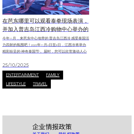
在芭东哪里可以观看泰拳现场表演，
并加入普吉岛江西冷购物中心举办的
精彩泰式节？
今年11月，来芭东中心地带的 普吉岛江西冷 感受泰国活
力四射的氛围吧！2025年11月4日至8日，江西冷将举办
精彩纷呈的“神奇泰国节”。届时，您可以欣赏激动人心
的泰拳表演，参与趣味十足的互动工作坊，近距离体验
泰国的文化、艺术和传统。 在普吉岛江西冷购物中心观
25/10/2025
看泰拳现场表演 走进泰拳的精彩世界，体验泰国著名的
ENTERTAINMENT
FAMILY
国技——泰拳的魅力。来普吉岛江西冷购物中心观看泰
LIFESTYLE
TRAVEL
拳现场表演，感受震撼人心的表演和纯正的泰国文化。
活动详情： * 日期：2025年11月4日至8
企业情报
政策