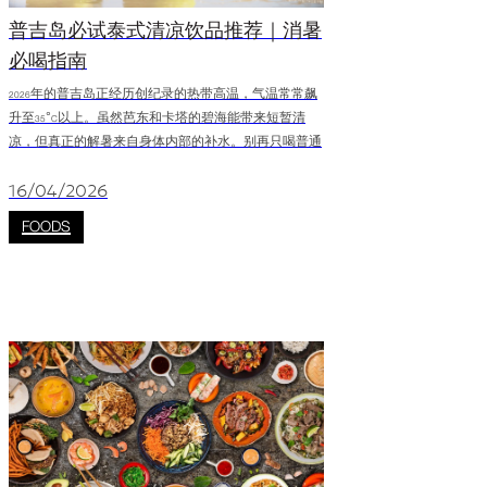
普吉岛必试泰式清凉饮品推荐｜消暑
必喝指南
2026年的普吉岛正经历创纪录的热带高温，气温常常飙
升至35°C以上。虽然芭东和卡塔的碧海能带来短暂清
凉，但真正的解暑来自身体内部的补水。别再只喝普通
汽水了，这份【普吉岛必喝泰式饮品清单】才是消暑首
选！ 经典饮品：清凉与传统的完美结合 泰式奶茶 泰国
16/04/2026
饮品中的常胜冠军，鲜艳的橙色茶汤加入炼乳调制，搭
FOODS
配冰块饮用，口感香甜顺滑。 * 适合：下午提神补充能
量 * 小贴士：搭配泰南辣菜，奶香可以有效中和辣味。
江西冷购买点：可前往WaWaCha或Cafe