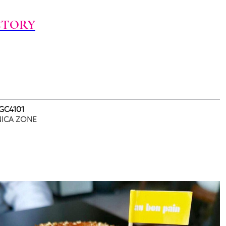
CTORY
 GC4101
NICA ZONE