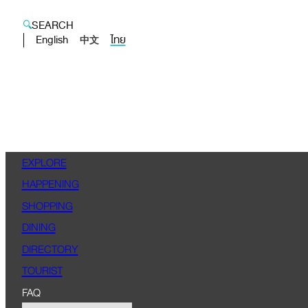
SEARCH
English
ไทย
中文
EXPLORE
HAPPENING
SHOPPING
DINING
DIRECTORY
TOURIST
FAQ