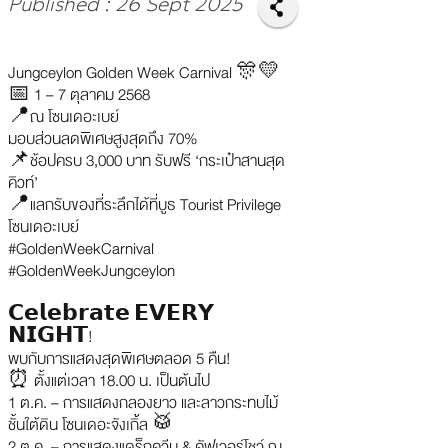
Published : 26 Sept 2025
Jungceylon Golden Week Carnival 🎊💛
📅 1 – 7 ตุลาคม 2568
📍ณ โซนเดอะเบย์
มอบส่วนลดพิเศษสูงสุดถึง 70%
📌ช้อปครบ 3,000 บาท รับฟรี ‘กระเป๋าสานสุด
คิวท์’
📍แลกรับของที่ระลึกได้ที่บูธ Tourist Privilege
โซนเดอะเบย์
#GoldenWeekCarnival
#GoldenWeekJungceylon
𝗖𝗲𝗹𝗲𝗯𝗿𝗮𝘁𝗲 𝗘𝗩𝗘𝗥𝗬
𝗡𝗜𝗚𝗛𝗧!
พบกับการแสดงสุดพิเศษตลอด 5 คืน!
⏰ ตั้งแต่เวลา 18.00 น. เป็นต้นไป
1 ต.ค. – การแสดงกลองยาว และลาวกระทบไม้
ชั้นใต้ดิน โซนเดอะจังเกิ้ล 🥁
2 ต.ค. – การแสดงแดร็กควีน & คัฟเวอร์โชว์ ณ