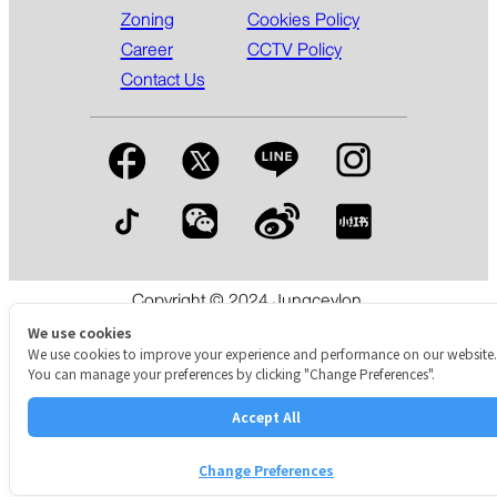
Zoning
Cookies Policy
Career
CCTV Policy
Contact Us
Copyright © 2024 Jungceylon.
The International Shopping & Leisure Destination in Patong,
We use cookies
Phuket.
We use cookies to improve your experience and performance on our website.
You can manage your preferences by clicking "Change Preferences".
Accept All
Change Preferences