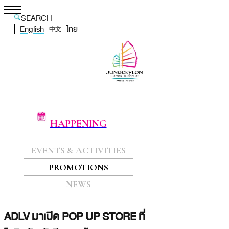
SEARCH
English
ไทย
中文
HAPPENING
EVENTS & ACTIVITIES
PROMOTIONS
NEWS
ADLV มาเปิด POP UP STORE ที่