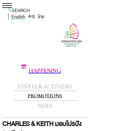
SEARCH
English
ไทย
中文
HAPPENING
EVENTS & ACTIVITIES
PROMOTIONS
NEWS
CHARLES & KEITH มอบโปรปัง