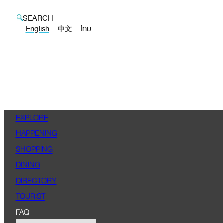
SEARCH
English
ไทย
中文
EXPLORE
HAPPENING
SHOPPING
DINING
DIRECTORY
TOURIST
FAQ