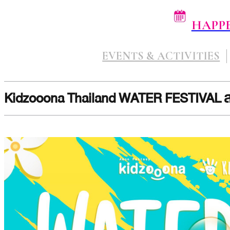
HAPP
EVENTS & ACTIVITIES
Kidzooona Thailand WATER FESTIVAL สน