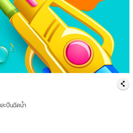
และปืนฉีดน้ำ