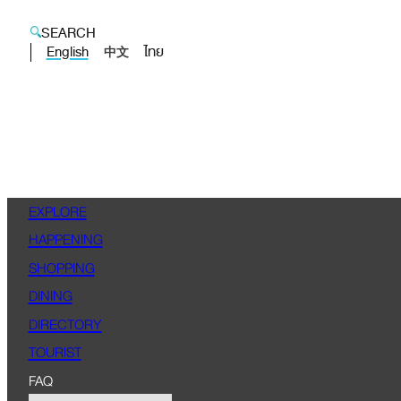
SEARCH
English
ไทย
中文
EXPLORE
HAPPENING
SHOPPING
DINING
DIRECTORY
TOURIST
FAQ