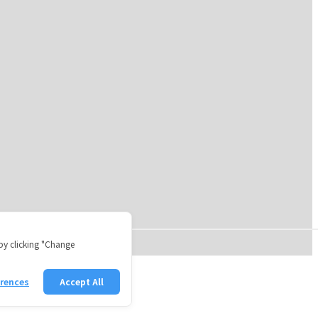
by clicking "Change
erences
Accept All